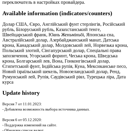
переключатель в настройках провайдера.
Available information (indicators/counters)
Долар США, Євро, Англійський фунт стерлінгів, Російський
рубль, Бiлоруський рубль, Казахстанський тенге,
Швейцарський франк, Юань Женьмiньбi, Японська єна,
Австралійський долар, Азербайджанський манат, Датська
крона, Канадський долар, Молдовський лей, Норвезька крона,
Польський злотий, Сінгапурський долар, Спецiальнi права
запозичення, Угорський форинт, Чеська крона, Шведська
крона, Болгарський лев, Вона, Гонконгівський долар,
Єгипетський фунт, Індійська рупія, Куна, Мексиканське песо,
Новий ізраїльський шекель, Новозеландський долар, Ренд,
Румунський лей, Рупія, Саудівський ріял, Турецька ліра, Дата
курса
Update history
Версия 7 от 11.01.2023:
- Добавлена возможность выбора источника данных.
Версия 6 от 05.12.2020:
- Поддержка изменений на сайте.
- Обновлен список валют.