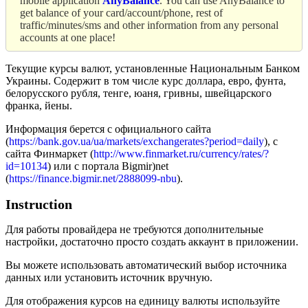
mobile application
AnyBalance
. You can use AnyBalance to
get balance of your card/account/phone, rest of
traffic/minutes/sms and other information from any personal
accounts at one place!
Текущие курсы валют, установленные Национальным Банком
Украины. Содержит в том числе курс доллара, евро, фунта,
белорусского рубля, тенге, юаня, гривны, швейцарского
франка, йены.
Информация берется с официального сайта
(
https://bank.gov.ua/ua/markets/exchangerates?period=daily
), с
сайта Финмаркет (
http://www.finmarket.ru/currency/rates/?
id=10134
) или с портала Bigmir)net
(
https://finance.bigmir.net/2888099-nbu
).
Instruction
Для работы провайдера не требуются дополнительные
настройки, достаточно просто создать аккаунт в приложении.
Вы можете использовать автоматический выбор источника
данных или установить источник вручную.
Для отображения курсов на единицу валюты используйте