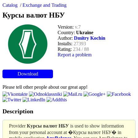
Catalog
/
Exchange and Trading
Курсы валют НБУ
Version:
v.7
Country:
Ukraine
Author:
Dmitry Kochin
Installs:
27393
Rating:
234 / 88
Report a problem
Download
Please tell other people about our great app!
Description
Provider
Курсы валют НБУ
is used to show information
from your personal account at �Курсы валют НБУ� in